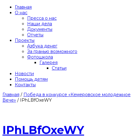
Главная
О нас
Пресса о нас
Наши дела
Документы
Отчеты
Проекты
Азбука денег
За гранью возможного
Фотошкола
Галерея
Статьи
Новости
Помощь детям
Контакты
Главная
/
Победа в конкурсе «Кемеровское молодежное
Вече»
/
IPhLBfOxeWY
IPhLBfOxeWY