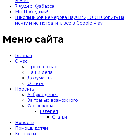
Вече»
7 чудес Кузбасса
Мы Победили!
Школьников Кемерова научили, как накопить на
мечту и не потратить все в Google Play
Меню сайта
Главная
О нас
Пресса о нас
Наши дела
Документы
Отчеты
Проекты
Азбука денег
За гранью возможного
Фотошкола
Галерея
Статьи
Новости
Помощь детям
Контакты