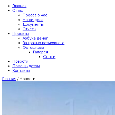
Главная
О нас
Пресса о нас
Наши дела
Документы
Отчеты
Проекты
Азбука денег
За гранью возможного
Фотошкола
Галерея
Статьи
Новости
Помощь детям
Контакты
Главная
/
Новости