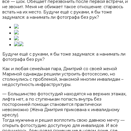
всё — шок. Обещает перезвонить после первой встречи, и
не звонит. Меня не обижает такое отношение: стараюсь
встать на их место. Будучи ещё с руками, я бы тоже
задумался: а нанимать ли фотографа без рук?
Будучи ещё с руками, я бы тоже задумался: а нанимать ли
фотографа без рук?
Как и любая семейная пара, Дмитрий со своей женой
Мариной однажды решили устроить фотосессию, но
столкнулись с проблемой, знакомой многим инвалидам –
недоступность инфраструктуры.
— Большинство фотостудий находятся на верхних этажах,
лифта нет, а по ступенькам попасть внутрь без
посторонней помощи становится практически
невозможно (Жена Дмитрия прикована к инвалидному
креслу).
Тогда мужчина и решил воплотить свою давнюю мечту —
открыть фотостудию доступную для инвалидов. И всё
получилось. Арендовал помещение в новом доме, где