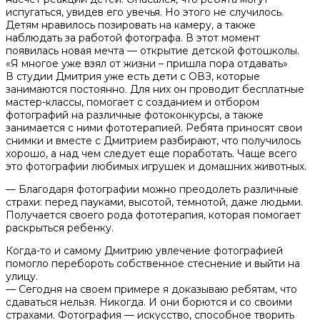
испугаться, увидев его увечья. Но этого не случилось.
Детям нравилось позировать на камеру, а также
наблюдать за работой фотографа. В этот момент
появилась новая мечта — открытие детской фотошколы.
«Я многое уже взял от жизни – пришла пора отдавать»
В студии Дмитрия уже есть дети с ОВЗ, которые
занимаются постоянно. Для них он проводит бесплатные
мастер-классы, помогает с созданием и отбором
фотографий на различные фотоконкурсы, а также
занимается с ними фототерапией. Ребята приносят свои
снимки и вместе с Дмитрием разбирают, что получилось
хорошо, а над чем следует еще поработать. Чаще всего
это фотографии любимых игрушек и домашних животных.
— Благодаря фотографии можно преодолеть различные
страхи: перед пауками, высотой, темнотой, даже людьми.
Получается своего рода фототерапия, которая помогает
раскрыться ребенку.
Когда-то и самому Дмитрию увлечение фотографией
помогло перебороть собственное стеснение и выйти на
улицу.
— Сегодня на своем примере я доказываю ребятам, что
сдаваться нельзя. Никогда. И они борются и со своими
страхами. Фотография — искусство, способное творить