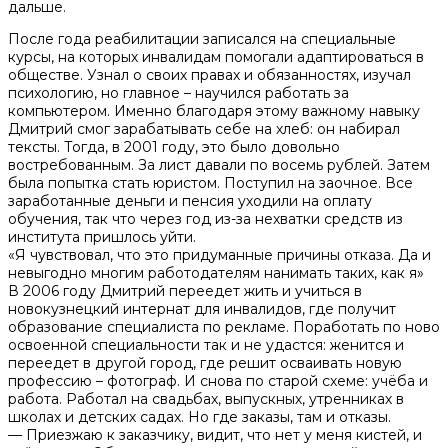
дальше.
После года реабилитации записался на специальные
курсы, на которых инвалидам помогали адаптироваться в
обществе. Узнал о своих правах и обязанностях, изучал
психологию, но главное – научился работать за
компьютером. Именно благодаря этому важному навыку
Дмитрий смог зарабатывать себе на хлеб: он набирал
тексты. Тогда, в 2001 году, это было довольно
востребованным. За лист давали по восемь рублей. Затем
была попытка стать юристом. Поступил на заочное. Все
заработанные деньги и пенсия уходили на оплату
обучения, так что через год из-за нехватки средств из
института пришлось уйти.
«Я чувствовал, что это придуманные причины отказа. Да и
невыгодно многим работодателям нанимать таких, как я»
В 2006 году Дмитрий переедет жить и учиться в
новокузнецкий интернат для инвалидов, где получит
образование специалиста по рекламе. Поработать по ново
освоенной специальности так и не удастся: женится и
переедет в другой город, где решит осваивать новую
профессию – фотограф. И снова по старой схеме: учёба и
работа. Работал на свадьбах, выпускных, утренниках в
школах и детских садах. Но где заказы, там и отказы.
— Приезжаю к заказчику, видит, что нет у меня кистей, и