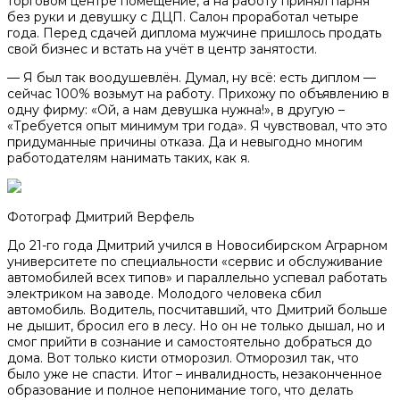
торговом центре помещение, а на работу принял парня
без руки и девушку с ДЦП. Салон проработал четыре
года. Перед сдачей диплома мужчине пришлось продать
свой бизнес и встать на учёт в центр занятости.
— Я был так воодушевлён. Думал, ну всё: есть диплом —
сейчас 100% возьмут на работу. Прихожу по объявлению в
одну фирму: «Ой, а нам девушка нужна!», в другую –
«Требуется опыт минимум три года». Я чувствовал, что это
придуманные причины отказа. Да и невыгодно многим
работодателям нанимать таких, как я.
Фотограф Дмитрий Верфель
До 21-го года Дмитрий учился в Новосибирском Аграрном
университете по специальности «сервис и обслуживание
автомобилей всех типов» и параллельно успевал работать
электриком на заводе. Молодого человека сбил
автомобиль. Водитель, посчитавший, что Дмитрий больше
не дышит, бросил его в лесу. Но он не только дышал, но и
смог прийти в сознание и самостоятельно добраться до
дома. Вот только кисти отморозил. Отморозил так, что
было уже не спасти. Итог – инвалидность, незаконченное
образование и полное непонимание того, что делать