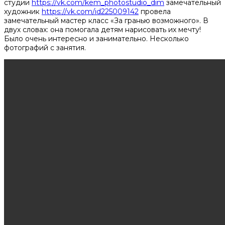
студии
https://vk.com/kem_photostudio_dim
замечательный
художник
https://vk.com/id225009142
провела
замечательный мастер класс «За гранью возможного». В
двух словах: она помогала детям нарисовать их мечту!
Было очень интересно и занимательно. Несколько
фотографий с занятия.