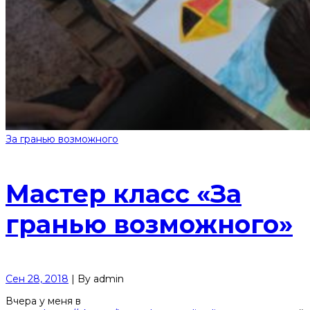
За гранью возможного
Мастер класс «За
гранью возможного»
Сен 28, 2018
|
By
admin
Вчера у меня в